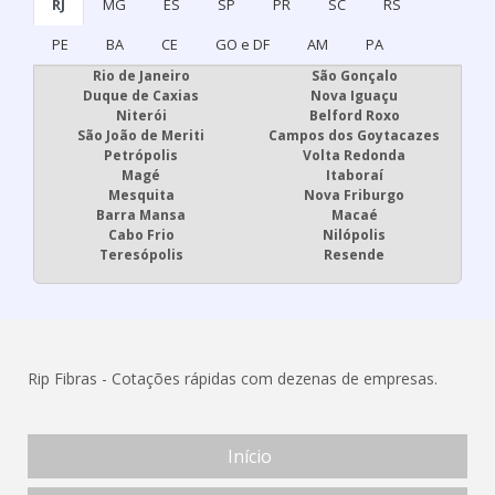
RJ
MG
ES
SP
PR
SC
RS
PE
BA
CE
GO e DF
AM
PA
Rio de Janeiro
São Gonçalo
Duque de Caxias
Nova Iguaçu
Niterói
Belford Roxo
São João de Meriti
Campos dos Goytacazes
Petrópolis
Volta Redonda
Magé
Itaboraí
Mesquita
Nova Friburgo
Barra Mansa
Macaé
Cabo Frio
Nilópolis
Teresópolis
Resende
Rip Fibras - Cotações rápidas com dezenas de empresas.
Início