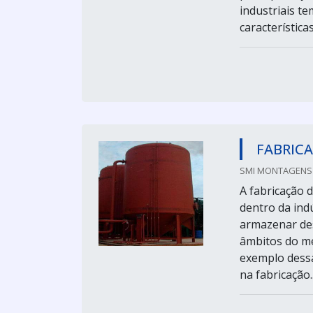
industriais t
característica
FABRICA
SMI MONTAGENS I
A fabricação 
dentro da ind
armazenar des
âmbitos do m
exemplo dessa
na fabricação..