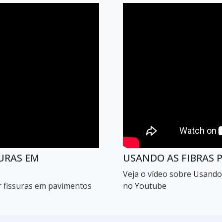
SURAS EM
USANDO AS FIBRAS 
Veja o vídeo sobre Usando 
ir fissuras em pavimentos
no Youtube