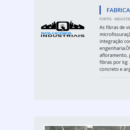
FABRICA
FORTIS - INDUSTR
As fibras de 
microfissuraç
integração co
engenharia.Ót
afloramento,
fibras por kg
concreto e ar