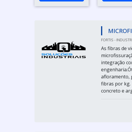
MICROFI
FORTIS - INDUSTR
As fibras de 
microfissuraç
integração co
engenharia.Ót
afloramento,
fibras por kg
concreto e ar