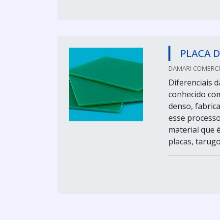
PLACA D
DAMARI COMERCIO
Diferenciais d
conhecido com
denso, fabric
esse processo 
material que 
placas, tarugo