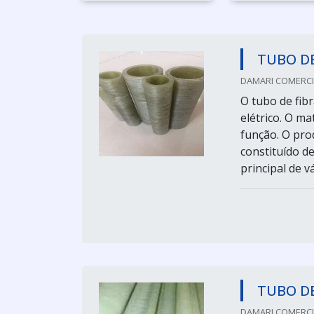
TUBO DE
DAMARI COMERCIO
O tubo de fib
elétrico. O ma
função. O prod
constituído d
principal de v
TUBO DE
DAMARI COMERCIO