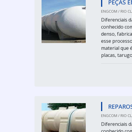
PEÇAS E
ENGCOM / RIO CL
Diferenciais d
conhecido com
denso, fabric
esse processo 
material que 
placas, tarugo
REPAROS
ENGCOM / RIO CL
Diferenciais d
conhecido com