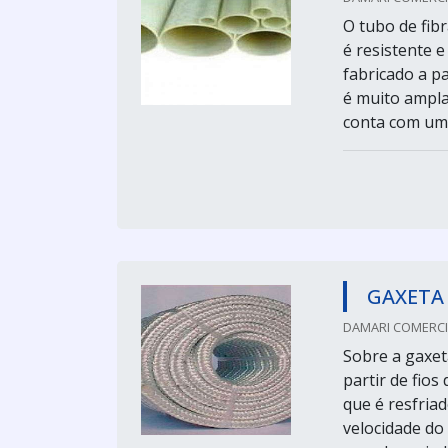
O tubo de fibr
é resistente 
fabricado a pa
é muito ampla,
conta com uma 
GAXETA 
DAMARI COMERCIO
Sobre a gaxeta
partir de fios
que é resfriad
velocidade do