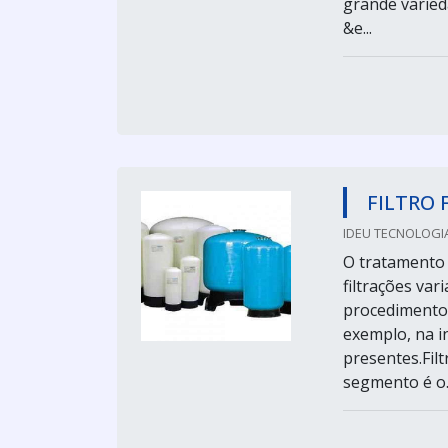
grande varied
&e...
FILTRO 
IDEU TECNOLOGIA
O tratamento 
filtrações var
procedimento
exemplo, na i
presentes.Filt
segmento é o..