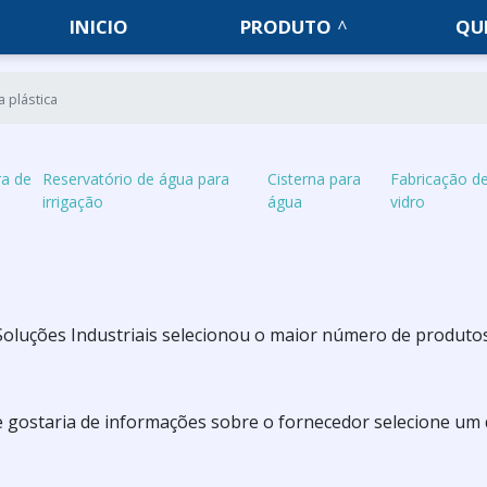
INICIO
PRODUTO
QU
a plástica
ra de
Reservatório de água para
Cisterna para
Fabricação de
irrigação
água
vidro
ta Soluções Industriais selecionou o maior número de produto
 e gostaria de informações sobre o fornecedor selecione um