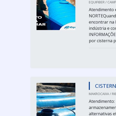
EQUIFIBER / CAM
Atendimento e
NORTEQuando 
encontrar na 
indústria e c
INFORMAÇÕES
por cisterna p
CISTER
MAKROCAIXA / RIB
Atendimento: 
armazenament
alternativas e