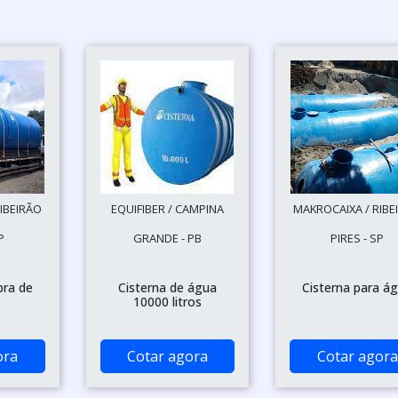
IBEIRÃO
EQUIFIBER / CAMPINA
MAKROCAIXA / RIBE
P
GRANDE - PB
PIRES - SP
bra de
Cisterna de água
Cisterna para á
10000 litros
ora
Cotar agora
Cotar agora