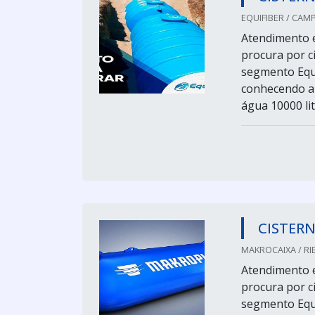
EQUIFIBER / CAM
Atendimento 
procura por c
segmento Equi
conhecendo a 
água 10000 lit
CISTERN
MAKROCAIXA / RIB
Atendimento 
procura por c
segmento Equi